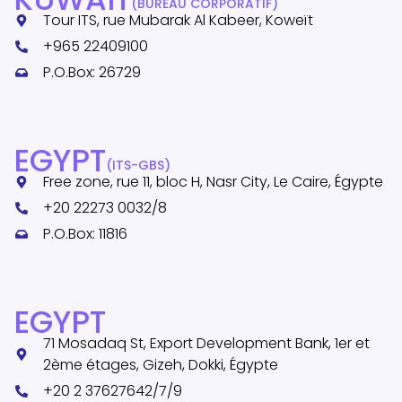
(BUREAU CORPORATIF)
Tour ITS, rue Mubarak Al Kabeer, Koweït
+965 22409100
P.O.Box: 26729
EGYPT
(ITS-GBS)
Free zone, rue 11, bloc H, Nasr City, Le Caire, Égypte
+20 22273 0032/8
P.O.Box: 11816
EGYPT
71 Mosadaq St, Export Development Bank, 1er et
2ème étages, Gizeh, Dokki, Égypte
+20 2 37627642/7/9