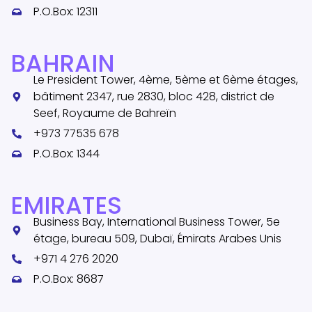
P.O.Box: 12311
BAHRAIN
Le President Tower, 4ème, 5ème et 6ème étages,
bâtiment 2347, rue 2830, bloc 428, district de
Seef, Royaume de Bahreïn
+973 77535 678
P.O.Box: 1344
EMIRATES
Business Bay, International Business Tower, 5e
étage, bureau 509, Dubaï, Émirats Arabes Unis
+971 4 276 2020
P.O.Box: 8687