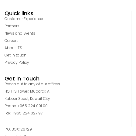
Quick links
Customer Experience
Partners
News and Events
Careers
About ITS
Get in touch
Privacy Policy
Get in Touch
Reach out to any of our offices
HQ: ITS Tower, Mubarak Al
Kabeer Street, Kuwait City
Phone: +965 224 091 00
Fax: +965 224 027 97
P.O. BOX: 26729