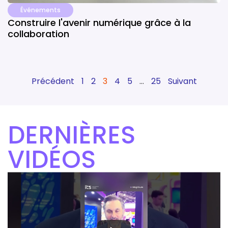
Événements
Construire l'avenir numérique grâce à la
collaboration
Précédent
1
2
3
4
5
…
25
Suivant
DERNIÈRES
VIDÉOS