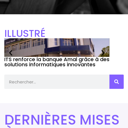
ILLUSTRÉ
ITS renforce la banque Amal grâce à des
ITS, e
solutions informatiques innovantes
2022 d
DERNIÈRES MISES