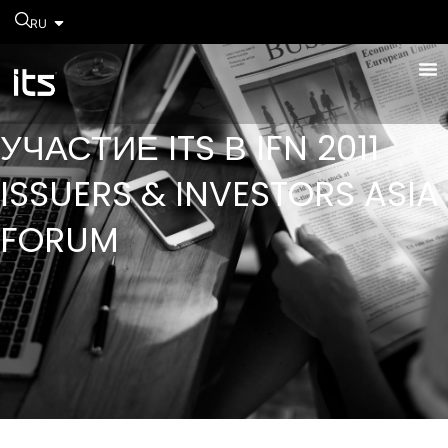
RU
УЧАСТИЕ ITS В IFN 2011
ISSUERS & INVESTORS ASIA
FORUM