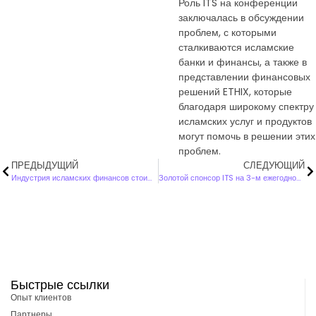
Роль ITS на конференции
заключалась в обсуждении
проблем, с которыми
сталкиваются исламские
банки и финансы, а также в
представлении финансовых
решений ETHIX, которые
благодаря широкому спектру
исламских услуг и продуктов
могут помочь в решении этих
проблем.
ПРЕДЫДУЩИЙ
СЛЕДУЮЩИЙ
Индустрия исламских финансов стоимостью 717 миллиардов дирхамов приходит в Оман
Золотой спонсор ITS на 3-м ежегодном Всемирном форуме исламского розничного банкинга
Быстрые ссылки
Опыт клиентов
Партнеры