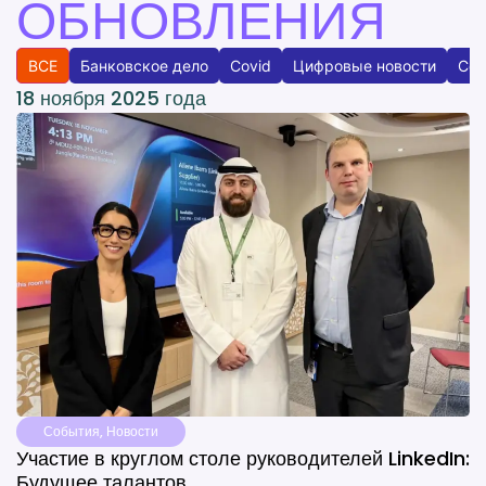
ОБНОВЛЕНИЯ
ВСЕ
Банковское дело
Covid
Цифровые новости
Соб
18 ноября 2025 года
События
,
Новости
Участие в круглом столе руководителей LinkedIn:
Будущее талантов