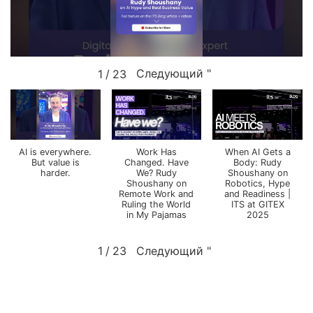
Следующий
"
1
/
23
AI is everywhere.
Work Has
When AI Gets a
But value is
Changed. Have
Body: Rudy
harder.
We? Rudy
Shoushany on
Shoushany on
Robotics, Hype
Remote Work and
and Readiness |
Ruling the World
ITS at GITEX
in My Pajamas
2025
Следующий
"
1
/
23