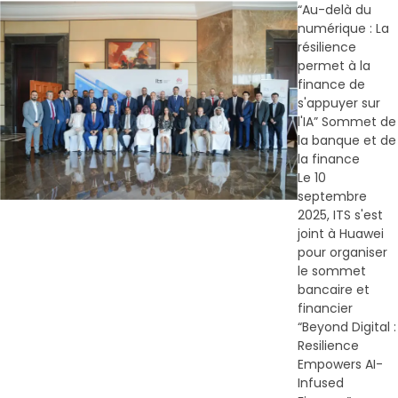
“Au-delà du
numérique : La
résilience
permet à la
finance de
s'appuyer sur
l'IA” Sommet de
la banque et de
la finance
Le 10
septembre
2025, ITS s'est
joint à Huawei
pour organiser
le sommet
bancaire et
financier
“Beyond Digital :
Resilience
Empowers AI-
Infused