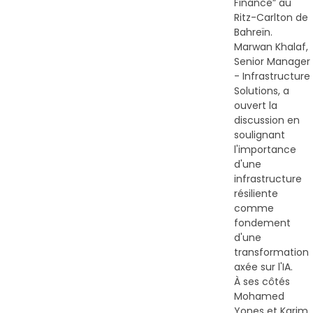
Finance” au
Ritz-Carlton de
Bahreïn.
Marwan Khalaf
,
Senior Manager
- Infrastructure
Solutions, a
ouvert la
discussion en
soulignant
l'importance
d'une
infrastructure
résiliente
comme
fondement
d'une
transformation
axée sur l'IA.
À ses côtés
Mohamed
Yones
et
Karim