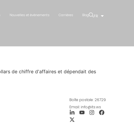
s
Nouvelles et événements
Carrières
Blog
FR
lars de chiffre d'affaires et dépendait des
Boîte postale: 26729
Email: info@its.ws