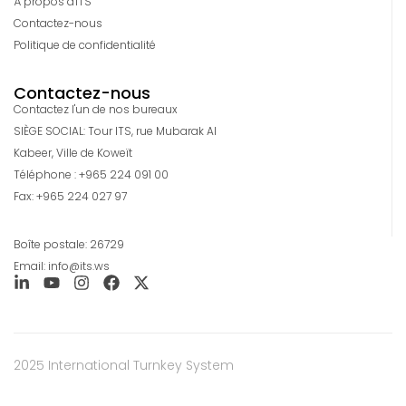
À propos d'ITS
Contactez-nous
Politique de confidentialité
Contactez-nous
Contactez l'un de nos bureaux
SIÈGE SOCIAL: Tour ITS, rue Mubarak Al
Kabeer, Ville de Koweït
Téléphone : +965 224 091 00
Fax: +965 224 027 97
Boîte postale: 26729
Email: info@its.ws
2025 International Turnkey System