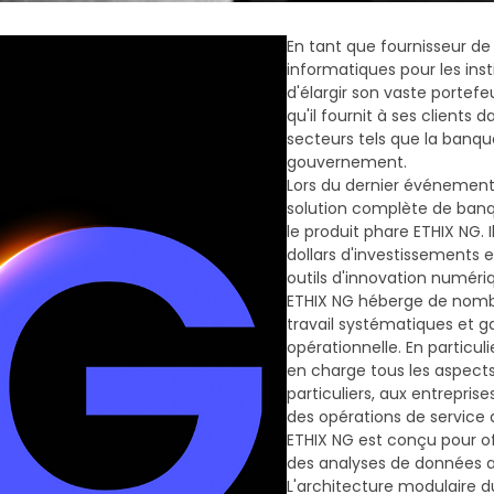
En tant que fournisseur de
informatiques pour les inst
d'élargir son vaste portefe
qu'il fournit à ses clients
secteurs tels que la banque
gouvernement.
Lors du dernier événement
solution complète de banq
le produit phare ETHIX NG. 
dollars d'investissements 
outils d'innovation numéri
ETHIX NG héberge de nombr
travail systématiques et ga
opérationnelle. En particul
en charge tous les aspects
particuliers, aux entrepris
des opérations de service 
ETHIX NG est conçu pour of
des analyses de données a
L'architecture modulaire du