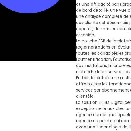
et une efficacité sans pr
de bord détaillé, une vue d
une analyse complète de ses
des clients est désormais 
appareil, de manière simple
associée.
La couche ESB de la platef
réglementations en évoluti
toutes les capacités et pr
l'authentification, l'autori
aux institutions financières
d'étendre leurs services 
En fait, la plateforme mul
offre toutes les fonctionn
services par abonnement 
clientèle.
La solution ETHIX Digital 
exceptionnelle aux clients
agence numérique, appelé
agence de pointe qui combi
avec une technologie de li