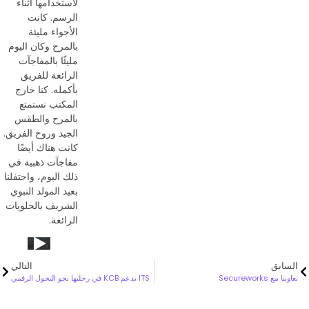
لاستخدامها أثناء
الرسم. كانت
الأجواء مليئة
بالمرح وكان اليوم
مليئًا بالمفاجآت
الرائعة للفريق
بأكمله. كنا خارج
المكتب نستمتع
بالمرح والطقس
الجيد وروح الفريق.
كانت هناك أيضًا
مفاجآت ذهبية في
ذلك اليوم، واحتفلنا
بعيد المولد النبوي
الشريف بالحلويات
الرائعة.
السابق
التالي
تعاوننا مع Secureworks
ITS تدعم KCB في رحلتها نحو التحول الرقمي