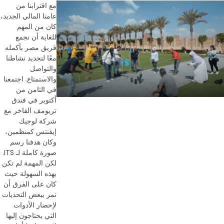
مع اقترابنا من
عامنا المالي الجديد،
كان من المهم
للغاية أن نجمع
فريق مصر بأكمله
معًا لتجديد نشاطنا
والتواصل
والاستمتاع. اجتمعنا
في الثامن من
أكتوبر في فندق
تريومف الفاخر مع
شركة لوجيك
إيفنتس كمنظمين،
وكان هدفنا رسم
صورة كاملة لـ ITS.
لكن المهمة لم تكن
بهذه السهولة حيث
كان على الفرق أن
تمر ببعض التحديات
لإحضار الأدوات
التي يحتاجون إليها