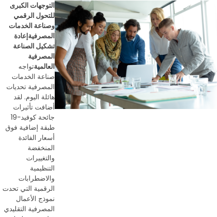
التوجهات الكبرى
للتحول الرقمي
وصناعة الخدمات
المصرفية
إعادة
تشكيل الصناعة
المصرفية
العالمية
تواجه
صناعة الخدمات
المصرفية تحديات
هائلة اليوم. لقد
أضافت تأثيرات
جائحة كوفيد-19
طبقة إضافية فوق
أسعار الفائدة
المنخفضة
والتغييرات
التنظيمية
والاضطرابات
الرقمية التي تحدت
نموذج الأعمال
المصرفية التقليدي