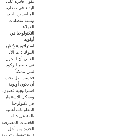
تكون قادرة على
البقاء في صدارة
المنافسين الجدد
وتلبية متطلبات
العملاء.
التكنولوجيا هي
أولوية
استراتيجية
وتُظهِر
البنوك ذات الأداء
العالي أن التحول
في خضم الركود
ليس ممكناً
فحسب، بل يجب
أن يكون أولوية
استراتيجية قصوى.
ويشكل الاستثمار
في تكنولوجيا
المعلومات أهمية
بالغة في عالم
الخدمات المصرفية
الجديد من أجل
تلبية توقعات تجربة