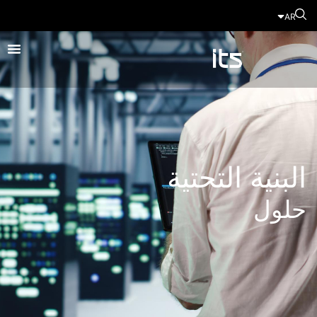
AR
البنية التحتية
حلول