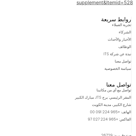
supplement&Itemid=528
روابط سريعة
تجربة العملاء
الشركاء
الأخبار والأحداث
الوظائف
نبذة عن شركة ITS
تواصل معنا
سياسة الخصوصية
تواصل معنا
تواصل مع أي من مكاتبنا
المقر الرئيسي: برج ITS، مبارك الكبير
شارع الكبير، مدينة الكويت
الهاتف: +965 224 091 00
الفاكس: +965 224 027 97
صندوق بريد: 26729