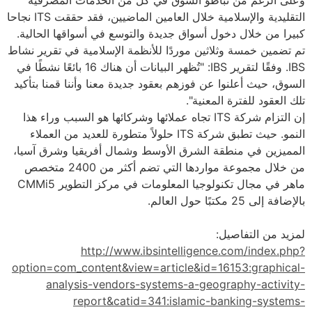
وعلى الرغم من تباطؤ السوق في كل من الخدمات المصرفية
التقليدية والإسلامية خلال العامين الماضيين، فقد حققت ITS نجاحا
كبيرا من خلال دخول أسواق جديدة والتوسع في أسواقها الحالية.
​تم تضمين خمسة وثلاثين موردًا للأنظمة الإسلامية في تقرير نشاط
IBS. وفقًا لتقرير IBS: "تُظهر البيانات أن هناك 16 بائعًا نشطًا في
السوق، حيث أعلنوا عن فوزهم بعقود جديدة معنا وأننا قمنا بتأكيد
تلك العقود للفترة المعنية".
إن التزام شركة ITS تجاه عملائها وشركائها هو السبب وراء هذا
النمو. حيث تطبق شركة ITS حلولاً متطورة للعديد من العملاء
المميزين في منطقة الشرق الأوسط وشمال أفريقيا وشرق آسيا،
من خلال مجموعة مواردها التي تضم أكثر من 2400 متخصص
ماهر في مجال تكنولوجيا المعلومات في مركز التطوير CMMi5
بالإضافة إلى 25 مكتبًا حول العالم.
لمزيد من التفاصيل:
http://www.ibsintelligence.com/index.php?
option=com_content&view=article&id=16153:graphical-
analysis-vendors-systems-a-geography-activity-
report&catid=341:islamic-banking-systems-