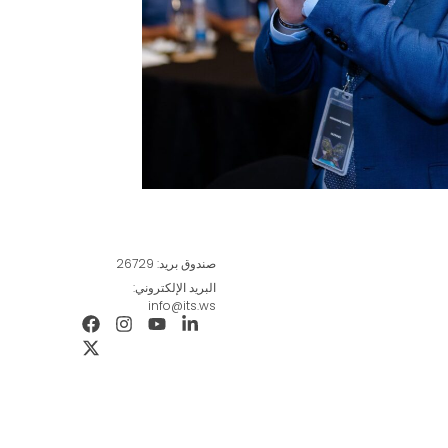
صندوق بريد: 26729
البريد الإلكتروني:
info@its.ws