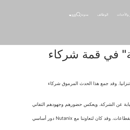
ر والأحداث
الوظائف
مدونة
AR
راتيجية" في قمة شركاء
ر، تنزانيا. وقد جمع هذا الحدث المرموق شركاء
بفخر نيابة عن الشركة. ويعكس حضورهم وجهودهم التفاني
تُمنح هذه الجائزة تقديراً لالتزام شركة ITS بتقديم حلول مبتكرة تركز على العملاء وتدفع عجلة التحول الرقمي في مختلف القطاعات. وقد كان لتعاوننا مع Nutanix دور أساسي