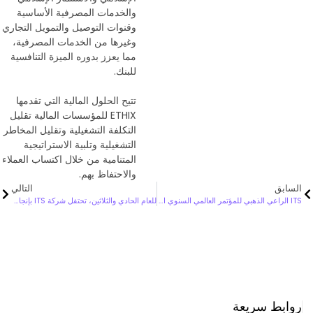
والخدمات المصرفية الأساسية
وقنوات التوصيل والتمويل التجاري
وغيرها من الخدمات المصرفية،
مما يعزز بدوره الميزة التنافسية
للبنك.
تتيح الحلول المالية التي تقدمها
ETHIX للمؤسسات المالية تقليل
التكلفة التشغيلية وتقليل المخاطر
التشغيلية وتلبية الاستراتيجية
المتنامية من خلال اكتساب العملاء
والاحتفاظ بهم.
السابق
التالي
ITS الراعي الذهبي للمؤتمر العالمي السنوي الثامن عشر للمصارف الإسلامية
للعام الحادي والثلاثين، تحتفل شركة ITS بإنجازاتها وأرباحها القياسية لعام 2011
روابط سريعة