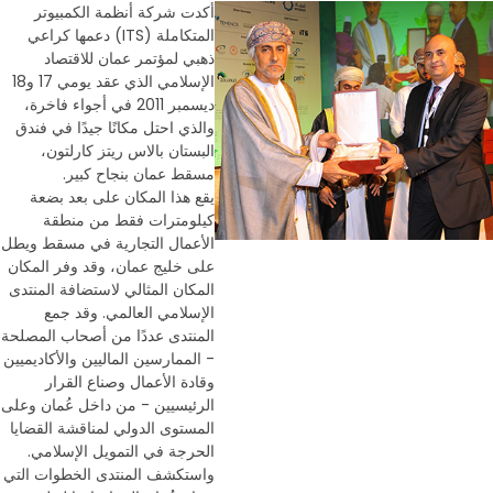
أكدت شركة أنظمة الكمبيوتر
المتكاملة (ITS) دعمها كراعي
ذهبي لمؤتمر عمان للاقتصاد
الإسلامي الذي عقد يومي 17 و18
ديسمبر 2011 في أجواء فاخرة،
والذي احتل مكانًا جيدًا في فندق
البستان بالاس ريتز كارلتون،
مسقط عمان بنجاح كبير.
يقع هذا المكان على بعد بضعة
كيلومترات فقط من منطقة
الأعمال التجارية في مسقط ويطل
على خليج عمان، وقد وفر المكان
المكان المثالي لاستضافة المنتدى
الإسلامي العالمي. وقد جمع
المنتدى عددًا من أصحاب المصلحة
- الممارسين الماليين والأكاديميين
وقادة الأعمال وصناع القرار
الرئيسيين - من داخل عُمان وعلى
المستوى الدولي لمناقشة القضايا
الحرجة في التمويل الإسلامي.
واستكشف المنتدى الخطوات التي