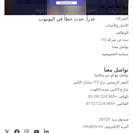
روابط سريعة
تجربة العملاء
الشركاء
عذراً، حدث خطأ في اليوتيوب.
الأخبار والأحداث
الوظائف
نبذة عن شركة ITS
تواصل معنا
سياسة الخصوصية
تواصل معنا
تواصل مع أي من مكاتبنا
المقر الرئيسي: برج ITS، مبارك الكبير
شارع الكبير، مدينة الكويت
الهاتف: +965 224 091 00
الفاكس: +965 224 027 97
صندوق بريد: 26729
البريد الإلكتروني: info@its.ws